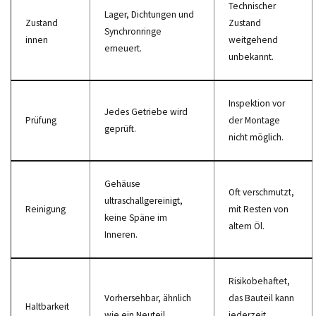
Technischer
Lager, Dichtungen und
Zustand
Zustand
Synchronringe
innen
weitgehend
erneuert.
unbekannt.
Inspektion vor
Jedes Getriebe wird
Prüfung
der Montage
geprüft.
nicht möglich.
Gehäuse
Oft verschmutzt,
ultraschallgereinigt,
Reinigung
mit Resten von
keine Späne im
altem Öl.
Inneren.
Risikobehaftet,
Vorhersehbar, ähnlich
das Bauteil kann
Haltbarkeit
wie ein Neuteil.
jederzeit