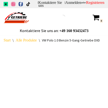
Kontaktiere Sie
Anmelden
Registrieren
|
|
oder
uns
Zum
Inhalt
0
springen
Kontaktiere Sie uns an:
+49
160 93432473
Start
\
Alle Produkte
\
VW Polo 1.0 Benzin 5-Gang-Getriebe DXD