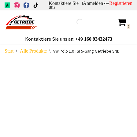
Kontaktiere Sie
Anmelden
Registrieren
|
|
oder
uns
Zum
Inhalt
0
springen
Kontaktiere Sie uns an:
+49
160 93432473
Start
\
Alle Produkte
\
VW Polo 1.0 TSI 5-Gang Getriebe SND