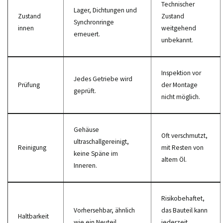
Technischer
Lager, Dichtungen und
Zustand
Zustand
Synchronringe
innen
weitgehend
erneuert.
unbekannt.
Inspektion vor
Jedes Getriebe wird
Prüfung
der Montage
geprüft.
nicht möglich.
Gehäuse
Oft verschmutzt,
ultraschallgereinigt,
Reinigung
mit Resten von
keine Späne im
altem Öl.
Inneren.
Risikobehaftet,
Vorhersehbar, ähnlich
das Bauteil kann
Haltbarkeit
wie ein Neuteil.
jederzeit