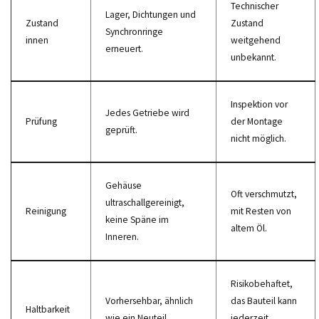
Technischer
Lager, Dichtungen und
Zustand
Zustand
Synchronringe
innen
weitgehend
erneuert.
unbekannt.
Inspektion vor
Jedes Getriebe wird
Prüfung
der Montage
geprüft.
nicht möglich.
Gehäuse
Oft verschmutzt,
ultraschallgereinigt,
Reinigung
mit Resten von
keine Späne im
altem Öl.
Inneren.
Risikobehaftet,
Vorhersehbar, ähnlich
das Bauteil kann
Haltbarkeit
wie ein Neuteil.
jederzeit