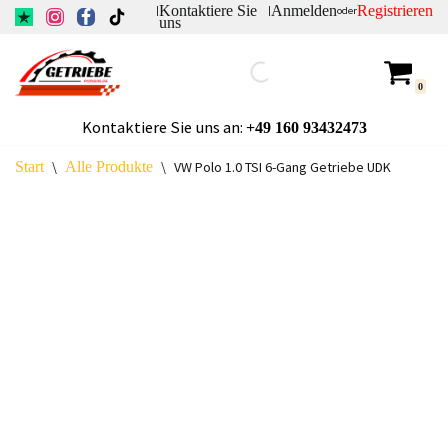
Kontaktiere Sie
Anmelden
Registrieren
|
|
oder
uns
Zum
Inhalt
0
springen
Kontaktiere Sie uns an:
+49
160 93432473
Start
\
Alle Produkte
\
VW Polo 1.0 TSI 6-Gang Getriebe UDK