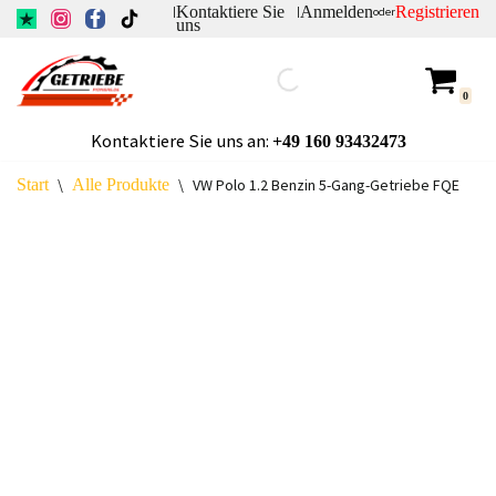
Kontaktiere Sie
Anmelden
Registrieren
|
|
oder
uns
Zum
Inhalt
0
springen
Kontaktiere Sie uns an:
+49
160 93432473
Start
\
Alle Produkte
\
VW Polo 1.2 Benzin 5-Gang-Getriebe FQE