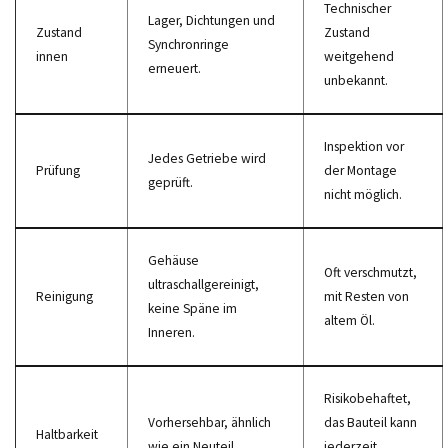
Technischer
Lager, Dichtungen und
Zustand
Zustand
Synchronringe
innen
weitgehend
erneuert.
unbekannt.
Inspektion vor
Jedes Getriebe wird
Prüfung
der Montage
geprüft.
nicht möglich.
Gehäuse
Oft verschmutzt,
ultraschallgereinigt,
Reinigung
mit Resten von
keine Späne im
altem Öl.
Inneren.
Risikobehaftet,
Vorhersehbar, ähnlich
das Bauteil kann
Haltbarkeit
wie ein Neuteil.
jederzeit