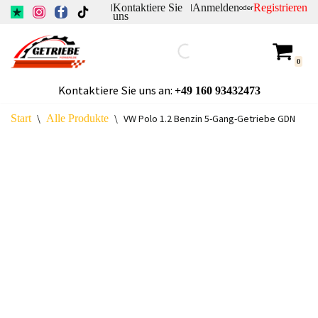
Kontaktiere Sie
Anmelden
Registrieren
|
|
oder
uns
Zum
Inhalt
0
springen
Kontaktiere Sie uns an:
+49
160 93432473
Start
\
Alle Produkte
\
VW Polo 1.2 Benzin 5-Gang-Getriebe GDN