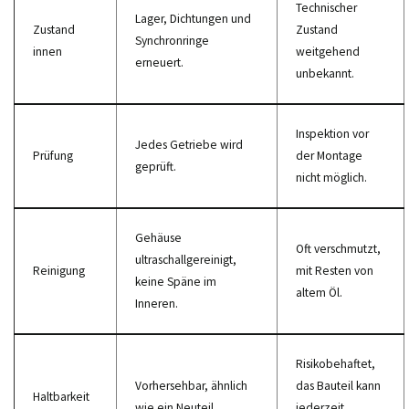
Technischer
Lager, Dichtungen und
Zustand
Zustand
Synchronringe
innen
weitgehend
erneuert.
unbekannt.
Inspektion vor
Jedes Getriebe wird
Prüfung
der Montage
geprüft.
nicht möglich.
Gehäuse
Oft verschmutzt,
ultraschallgereinigt,
Reinigung
mit Resten von
keine Späne im
altem Öl.
Inneren.
Risikobehaftet,
Vorhersehbar, ähnlich
das Bauteil kann
Haltbarkeit
wie ein Neuteil.
jederzeit