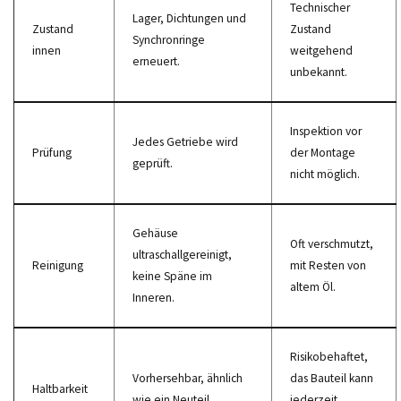
Technischer
Lager, Dichtungen und
Zustand
Zustand
Synchronringe
innen
weitgehend
erneuert.
unbekannt.
Inspektion vor
Jedes Getriebe wird
Prüfung
der Montage
geprüft.
nicht möglich.
Gehäuse
Oft verschmutzt,
ultraschallgereinigt,
Reinigung
mit Resten von
keine Späne im
altem Öl.
Inneren.
Risikobehaftet,
Vorhersehbar, ähnlich
das Bauteil kann
Haltbarkeit
wie ein Neuteil.
jederzeit