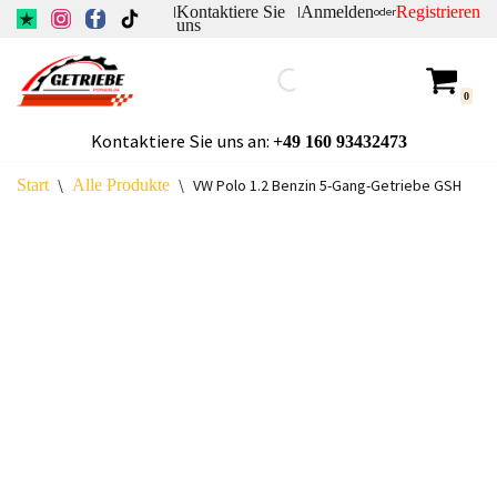
Kontaktiere Sie
Anmelden
Registrieren
|
|
oder
uns
Zum
Inhalt
0
springen
Kontaktiere Sie uns an:
+49
160 93432473
Start
\
Alle Produkte
\
VW Polo 1.2 Benzin 5-Gang-Getriebe GSH