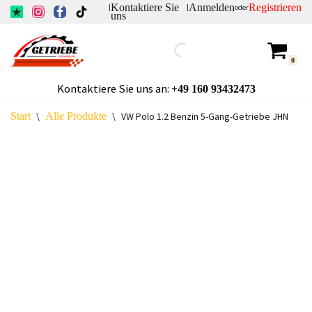
Kontaktiere Sie
Anmelden
Registrieren
|
|
oder
uns
Zum
Inhalt
0
springen
Kontaktiere Sie uns an:
+49
160 93432473
Start
\
Alle Produkte
\
VW Polo 1.2 Benzin 5-Gang-Getriebe JHN