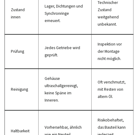
Technischer
Lager, Dichtungen und
Zustand
Zustand
Synchronringe
innen
weitgehend
erneuert.
unbekannt.
Inspektion vor
Jedes Getriebe wird
Prüfung
der Montage
geprüft.
nicht möglich.
Gehäuse
Oft verschmutzt,
ultraschallgereinigt,
Reinigung
mit Resten von
keine Späne im
altem Öl.
Inneren.
Risikobehaftet,
Vorhersehbar, ähnlich
das Bauteil kann
Haltbarkeit
wie ein Neuteil.
jederzeit