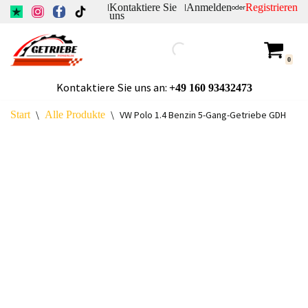
Kontaktiere Sie
Anmelden
Registrieren
|
|
oder
uns
Zum
Inhalt
0
springen
Kontaktiere Sie uns an:
+49
160 93432473
Start
\
Alle Produkte
\
VW Polo 1.4 Benzin 5-Gang-Getriebe GDH