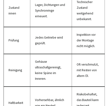
Technischer
Lager, Dichtungen und
Zustand
Zustand
Synchronringe
innen
weitgehend
erneuert.
unbekannt.
Inspektion vor
Jedes Getriebe wird
Prüfung
der Montage
geprüft.
nicht möglich.
Gehäuse
Oft verschmutzt,
ultraschallgereinigt,
Reinigung
mit Resten von
keine Späne im
altem Öl.
Inneren.
Risikobehaftet,
Vorhersehbar, ähnlich
das Bauteil kann
Haltbarkeit
wie ein Neuteil.
jederzeit