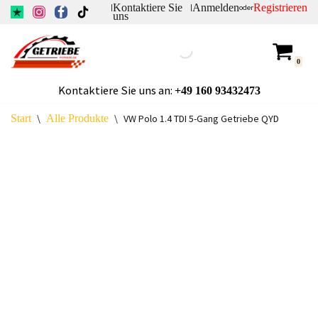
Kontaktiere Sie
Anmelden
Registrieren
|
|
oder
uns
Zum
Inhalt
0
springen
Kontaktiere Sie uns an:
+49
160 93432473
Start
\
Alle Produkte
\
VW Polo 1.4 TDI 5-Gang Getriebe QYD