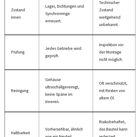
Technischer
Lager, Dichtungen und
Zustand
Zustand
Synchronringe
innen
weitgehend
erneuert.
unbekannt.
Inspektion vor
Jedes Getriebe wird
Prüfung
der Montage
geprüft.
nicht möglich.
Gehäuse
Oft verschmutzt,
ultraschallgereinigt,
Reinigung
mit Resten von
keine Späne im
altem Öl.
Inneren.
Risikobehaftet,
Vorhersehbar, ähnlich
das Bauteil kann
Haltbarkeit
wie ein Neuteil.
jederzeit