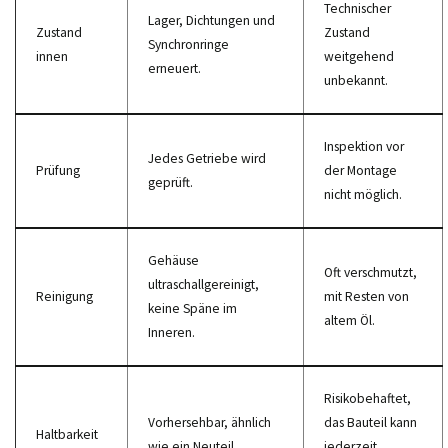
Technischer
Lager, Dichtungen und
Zustand
Zustand
Synchronringe
innen
weitgehend
erneuert.
unbekannt.
Inspektion vor
Jedes Getriebe wird
Prüfung
der Montage
geprüft.
nicht möglich.
Gehäuse
Oft verschmutzt,
ultraschallgereinigt,
Reinigung
mit Resten von
keine Späne im
altem Öl.
Inneren.
Risikobehaftet,
Vorhersehbar, ähnlich
das Bauteil kann
Haltbarkeit
wie ein Neuteil.
jederzeit