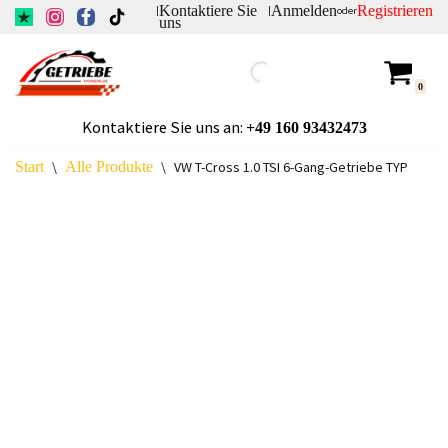
Kontaktiere Sie
Anmelden
Registrieren
|
|
oder
uns
Zum
Inhalt
0
springen
Kontaktiere Sie uns an:
+49
160 93432473
Start
\
Alle Produkte
\
VW T-Cross 1.0 TSI 6-Gang-Getriebe TYP