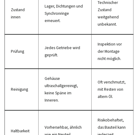
Technischer
Lager, Dichtungen und
Zustand
Zustand
Synchronringe
innen
weitgehend
erneuert.
unbekannt.
Inspektion vor
Jedes Getriebe wird
Prüfung
der Montage
geprüft.
nicht möglich.
Gehäuse
Oft verschmutzt,
ultraschallgereinigt,
Reinigung
mit Resten von
keine Späne im
altem Öl.
Inneren.
Risikobehaftet,
Vorhersehbar, ähnlich
das Bauteil kann
Haltbarkeit
wie ein Neuteil.
jederzeit