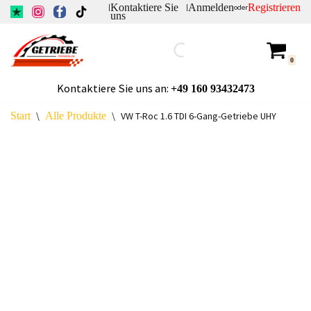
Kontaktiere Sie
Anmelden
Registrieren
|
|
oder
uns
Zum
Inhalt
0
springen
Kontaktiere Sie uns an:
+49
160 93432473
Start
\
Alle Produkte
\
VW T-Roc 1.6 TDI 6-Gang-Getriebe UHY