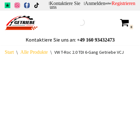
Kontaktiere Sie
Anmelden
Registrieren
|
|
oder
uns
Zum
Inhalt
0
springen
Kontaktiere Sie uns an:
+49
160 93432473
Start
\
Alle Produkte
\
VW T-Roc 2.0 TDI 6-Gang Getriebe VCJ