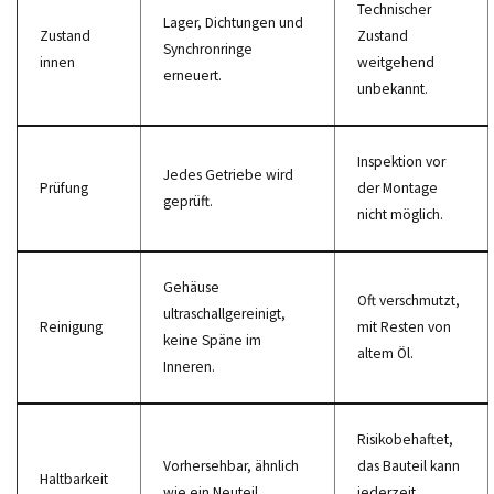
Technischer
Lager, Dichtungen und
Zustand
Zustand
Synchronringe
innen
weitgehend
erneuert.
unbekannt.
Inspektion vor
Jedes Getriebe wird
Prüfung
der Montage
geprüft.
nicht möglich.
Gehäuse
Oft verschmutzt,
ultraschallgereinigt,
Reinigung
mit Resten von
keine Späne im
altem Öl.
Inneren.
Risikobehaftet,
Vorhersehbar, ähnlich
das Bauteil kann
Haltbarkeit
wie ein Neuteil.
jederzeit