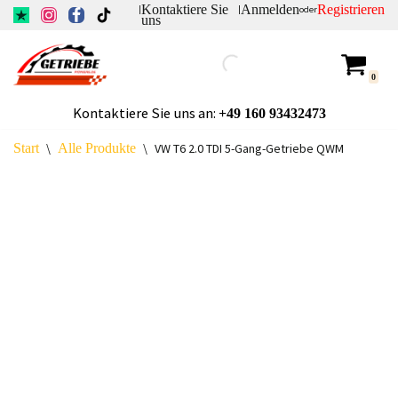
Kontaktiere Sie
Anmelden
Registrieren
|
|
oder
uns
Zum
Inhalt
0
springen
Kontaktiere Sie uns an:
+49
160 93432473
Start
\
Alle Produkte
\
VW T6 2.0 TDI 5-Gang-Getriebe QWM