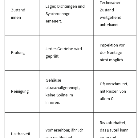
Technischer
Lager, Dichtungen und
Zustand
Zustand
Synchronringe
innen
weitgehend
erneuert.
unbekannt.
Inspektion vor
Jedes Getriebe wird
Prüfung
der Montage
geprüft.
nicht möglich.
Gehäuse
Oft verschmutzt,
ultraschallgereinigt,
Reinigung
mit Resten von
keine Späne im
altem Öl.
Inneren.
Risikobehaftet,
Vorhersehbar, ähnlich
das Bauteil kann
Haltbarkeit
wie ein Neuteil.
jederzeit