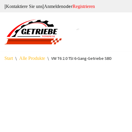
|
|
oder
Kontaktiere Sie uns
Anmelden
Registrieren
Zum
Inhalt
springen
Start
\
Alle Produkte
\
VW T6 2.0 TSI 6-Gang-Getriebe SBD