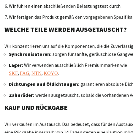
Wir führen einen abschließenden Belastungstest durch.
Wir fertigen das Produkt gemäß den vorgegebenen Spezifika
WELCHE TEILE WERDEN AUSGETAUSCHT?
Wir konzentrieren uns auf die Komponenten, die die Zuverläss
Synchronisatoren:
sorgen für sanfte, geräuschlose Gangwe
Lager:
Wir verwenden ausschließlich Premiummarken wie
,
,
,
.
SKF
FAG
NTN
KOYO
Dichtungen und Öldichtungen:
garantieren absolute Dich
Zahnräder:
werden ausgetauscht, sobald die vorhandenen V
KAUF UND RÜCKGABE
Wir verkaufen im Austausch. Das bedeutet, dass für den Austaus
eine Rückgabe innerhalb von 14 Tagen gegen eine Kaution möglic