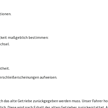
tionen.
igkeit maßgeblich bestimmen:
chsel.
theit.
erschleißerscheinungen aufweisen.
ch das alte Getriebe zurückgegeben werden muss. Unser Fahrer holt
h. Diese wird nach Erhalt des alten Getriebes zurückerstattet. A