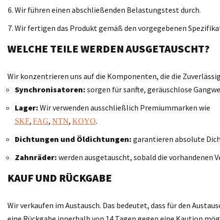
Wir führen einen abschließenden Belastungstest durch.
Wir fertigen das Produkt gemäß den vorgegebenen Spezifika
WELCHE TEILE WERDEN AUSGETAUSCHT?
Wir konzentrieren uns auf die Komponenten, die die Zuverläss
Synchronisatoren:
sorgen für sanfte, geräuschlose Gangwe
Lager:
Wir verwenden ausschließlich Premiummarken wie
,
,
,
.
SKF
FAG
NTN
KOYO
Dichtungen und Öldichtungen:
garantieren absolute Dich
Zahnräder:
werden ausgetauscht, sobald die vorhandenen V
KAUF UND RÜCKGABE
Wir verkaufen im Austausch. Das bedeutet, dass für den Austaus
eine Rückgabe innerhalb von 14 Tagen gegen eine Kaution möglic