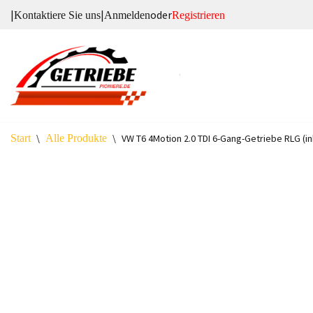
|
|
oder
Kontaktiere Sie uns
Anmelden
Registrieren
Zum
Inhalt
springen
Start
\
Alle Produkte
\
VW T6 4Motion 2.0 TDI 6-Gang-Getriebe RLG (in