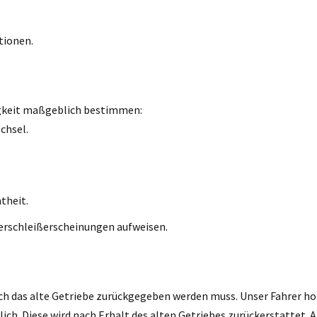
tionen.
igkeit maßgeblich bestimmen:
chsel.
theit.
erschleißerscheinungen aufweisen.
ch das alte Getriebe zurückgegeben werden muss. Unser Fahrer holt
h. Diese wird nach Erhalt des alten Getriebes zurückerstattet. A