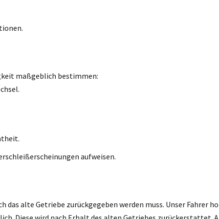
tionen.
igkeit maßgeblich bestimmen:
chsel.
theit.
erschleißerscheinungen aufweisen.
ch das alte Getriebe zurückgegeben werden muss. Unser Fahrer holt
h. Diese wird nach Erhalt des alten Getriebes zurückerstattet. A