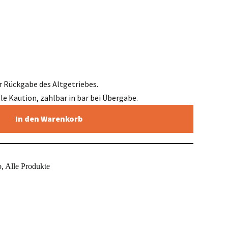
r Rückgabe des Altgetriebes.
elle Kaution, zahlbar in bar bei Übergabe.
In den Warenkorb
o
Alle Produkte
,