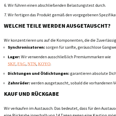
Wir führen einen abschließenden Belastungstest durch.
Wir fertigen das Produkt gemäß den vorgegebenen Spezifika
WELCHE TEILE WERDEN AUSGETAUSCHT?
Wir konzentrieren uns auf die Komponenten, die die Zuverläss
Synchronisatoren:
sorgen für sanfte, geräuschlose Gangwe
Lager:
Wir verwenden ausschließlich Premiummarken wie
,
,
,
.
SKF
FAG
NTN
KOYO
Dichtungen und Öldichtungen:
garantieren absolute Dich
Zahnräder:
werden ausgetauscht, sobald die vorhandenen V
KAUF UND RÜCKGABE
Wir verkaufen im Austausch. Das bedeutet, dass für den Austaus
eine Rückgabe innerhalb von 14 Tagen gegen eine Kaution möglic