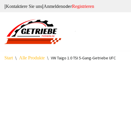
|
|
oder
Kontaktiere Sie uns
Anmelden
Registrieren
Zum
Inhalt
springen
Start
\
Alle Produkte
\
VW Taigo 1.0 TSI 5-Gang-Getriebe UFC