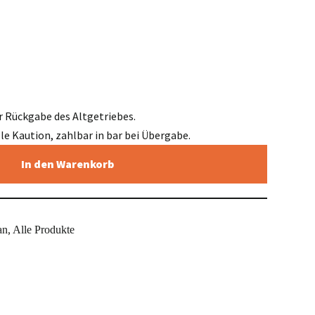
r Rückgabe des Altgetriebes.
elle Kaution, zahlbar in bar bei Übergabe.
In den Warenkorb
an
Alle Produkte
,