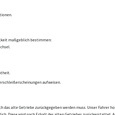
tionen.
igkeit maßgeblich bestimmen:
chsel.
theit.
erschleißerscheinungen aufweisen.
ch das alte Getriebe zurückgegeben werden muss. Unser Fahrer holt
h. Diese wird nach Erhalt des alten Getriebes zurückerstattet. A