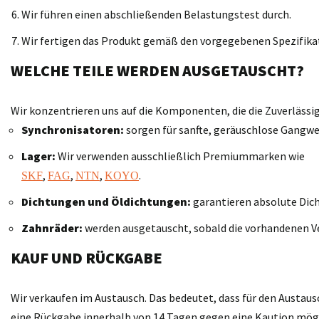
Wir führen einen abschließenden Belastungstest durch.
Wir fertigen das Produkt gemäß den vorgegebenen Spezifika
WELCHE TEILE WERDEN AUSGETAUSCHT?
Wir konzentrieren uns auf die Komponenten, die die Zuverläss
Synchronisatoren:
sorgen für sanfte, geräuschlose Gangwe
Lager:
Wir verwenden ausschließlich Premiummarken wie
,
,
,
.
SKF
FAG
NTN
KOYO
Dichtungen und Öldichtungen:
garantieren absolute Dich
Zahnräder:
werden ausgetauscht, sobald die vorhandenen V
KAUF UND RÜCKGABE
Wir verkaufen im Austausch. Das bedeutet, dass für den Austaus
eine Rückgabe innerhalb von 14 Tagen gegen eine Kaution möglic