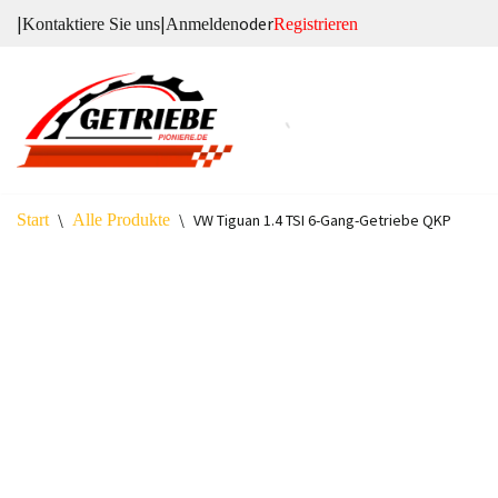
|
|
oder
Kontaktiere Sie uns
Anmelden
Registrieren
Zum
Inhalt
springen
Start
\
Alle Produkte
\
VW Tiguan 1.4 TSI 6-Gang-Getriebe QKP