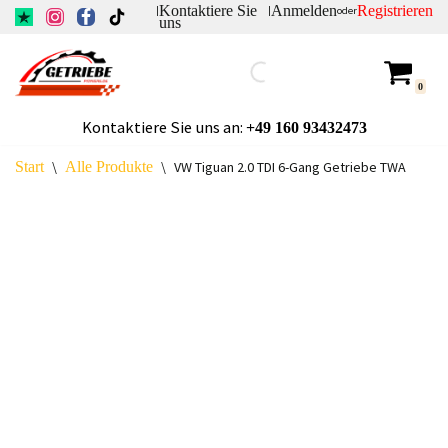
Kontaktiere Sie
Anmelden
Registrieren
|
|
oder
uns
Zum
Inhalt
0
springen
Kontaktiere Sie uns an:
+49
160 93432473
Start
\
Alle Produkte
\
VW Tiguan 2.0 TDI 6-Gang Getriebe TWA