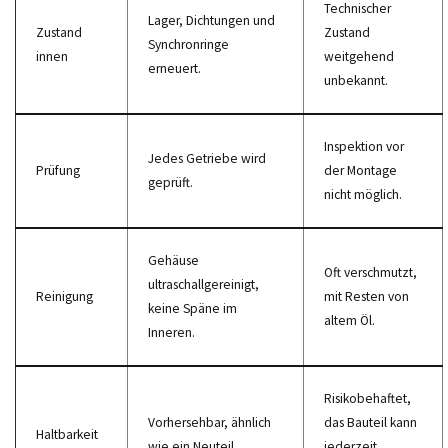
Technischer
Lager, Dichtungen und
Zustand
Zustand
Synchronringe
innen
weitgehend
erneuert.
unbekannt.
Inspektion vor
Jedes Getriebe wird
Prüfung
der Montage
geprüft.
nicht möglich.
Gehäuse
Oft verschmutzt,
ultraschallgereinigt,
Reinigung
mit Resten von
keine Späne im
altem Öl.
Inneren.
Risikobehaftet,
Vorhersehbar, ähnlich
das Bauteil kann
Haltbarkeit
wie ein Neuteil.
jederzeit