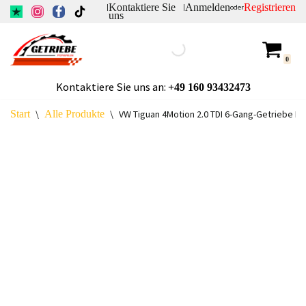
Kontaktiere Sie
Anmelden
Registrieren
|
|
oder
uns
Zum
Inhalt
0
springen
Kontaktiere Sie uns an:
+49
160 93432473
Start
\
Alle Produkte
\
VW Tiguan 4Motion 2.0 TDI 6-Gang-Getriebe N