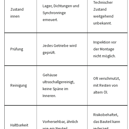
Technischer
Lager, Dichtungen und
Zustand
Zustand
Synchronringe
innen
weitgehend
erneuert.
unbekannt.
Inspektion vor
Jedes Getriebe wird
Prüfung
der Montage
geprüft.
nicht möglich.
Gehäuse
Oft verschmutzt,
ultraschallgereinigt,
Reinigung
mit Resten von
keine Späne im
altem Öl.
Inneren.
Risikobehaftet,
Vorhersehbar, ähnlich
das Bauteil kann
Haltbarkeit
wie ein Neuteil.
jederzeit