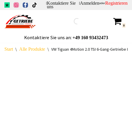
Kontaktiere Sie
Anmelden
Registrieren
|
|
oder
uns
Zum
Inhalt
0
springen
Kontaktiere Sie uns an:
+49
160 93432473
Start
\
Alle Produkte
\
VW Tiguan 4Motion 2.0 TSI 6-Gang-Getriebe LM