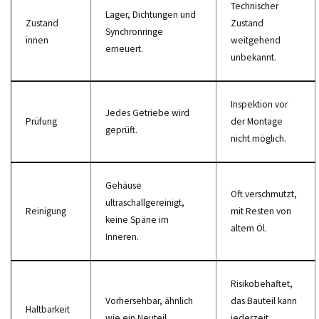
Technischer
Lager, Dichtungen und
Zustand
Zustand
Synchronringe
innen
weitgehend
erneuert.
unbekannt.
Inspektion vor
Jedes Getriebe wird
Prüfung
der Montage
geprüft.
nicht möglich.
Gehäuse
Oft verschmutzt,
ultraschallgereinigt,
Reinigung
mit Resten von
keine Späne im
altem Öl.
Inneren.
Risikobehaftet,
Vorhersehbar, ähnlich
das Bauteil kann
Haltbarkeit
wie ein Neuteil.
jederzeit