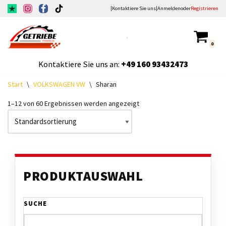
|
Kontaktiere Sie uns
|
Anmelden
oder
Registrieren
Zum
Inhalt
0
springen
Kontaktiere Sie uns an:
+49
160 93432473
Start
\
VOLKSWAGEN VW
\
Sharan
1–12 von 60 Ergebnissen werden angezeigt
PRODUKTAUSWAHL
SUCHE