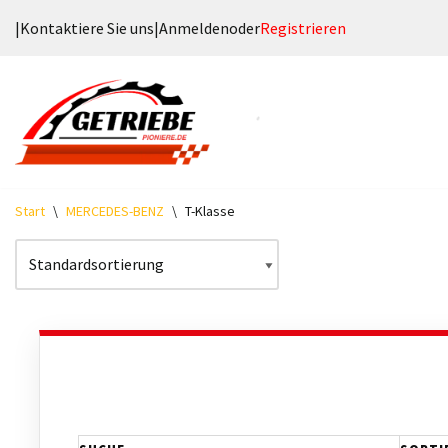
|
Kontaktiere Sie uns
|
Anmelden
oder
Registrieren
Zum
Inhalt
springen
Start
\
MERCEDES-BENZ
\
T-Klasse