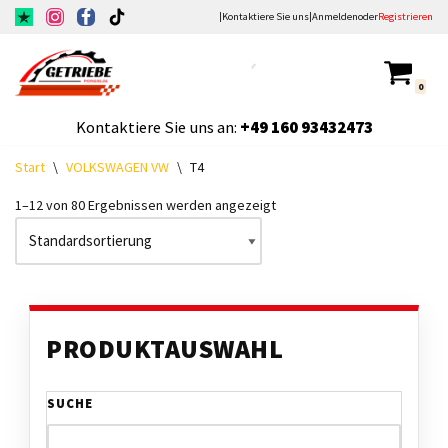
|
Kontaktiere Sie uns
|
Anmelden
oder
Registrieren
Zum
Inhalt
0
springen
Kontaktiere Sie uns an:
+49
160 93432473
Start
\
VOLKSWAGEN VW
\
T4
1–12 von 80 Ergebnissen werden angezeigt
PRODUKTAUSWAHL
SUCHE