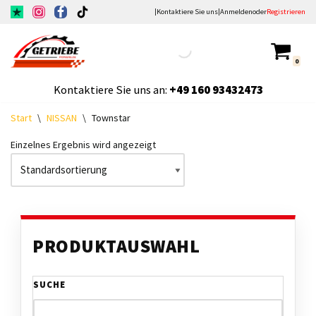
|
Kontaktiere Sie uns
|
Anmelden
oder
Registrieren
Zum
Inhalt
0
springen
Kontaktiere Sie uns an:
+49
160 93432473
Start
\
NISSAN
\
Townstar
Einzelnes Ergebnis wird angezeigt
PRODUKTAUSWAHL
SUCHE