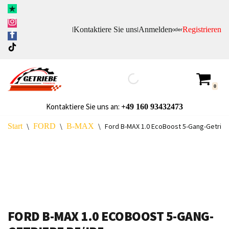
Zum
Kontaktiere Sie uns
Anmelden
Registrieren
|
|
oder
Inhalt
springen
0
Kontaktiere Sie uns an:
+49
160 93432473
Start
\
FORD
\
B-MAX
\
Ford B-MAX 1.0 EcoBoost 5-Gang-Getrieb
FORD B-MAX 1.0 ECOBOOST 5-GANG-