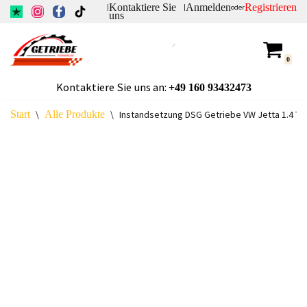
Kontaktiere Sie
Anmelden
Registrieren
|
|
oder
uns
Zum
Inhalt
0
springen
Kontaktiere Sie uns an:
+49
160 93432473
Start
\
Alle Produkte
\
Instandsetzung DSG Getriebe VW Jetta 1.4 TS