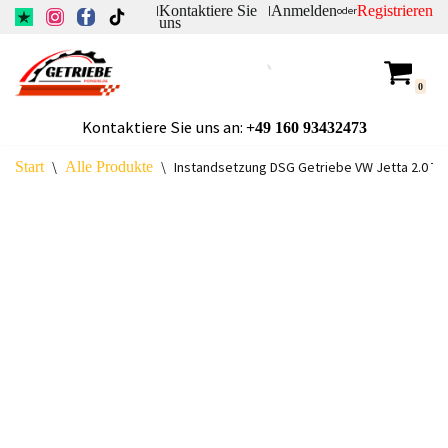
Kontaktiere Sie
Anmelden
Registrieren
|
|
oder
uns
Zum
Inhalt
0
springen
Kontaktiere Sie uns an:
+49
160 93432473
Start
\
Alle Produkte
\
Instandsetzung DSG Getriebe VW Jetta 2.0 TD