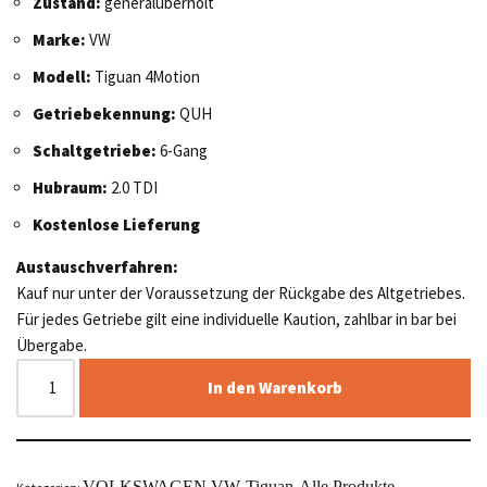
Zustand:
generalüberholt
Marke:
VW
Modell:
Tiguan 4Motion
Getriebekennung:
QUH
Schaltgetriebe:
6-Gang
Hubraum:
2.0 TDI
Kostenlose Lieferung
Austauschverfahren:
Kauf nur unter der Voraussetzung der Rückgabe des Altgetriebes.
Für jedes Getriebe gilt eine individuelle Kaution, zahlbar in bar bei
Übergabe.
In den Warenkorb
VOLKSWAGEN VW
Tiguan
Alle Produkte