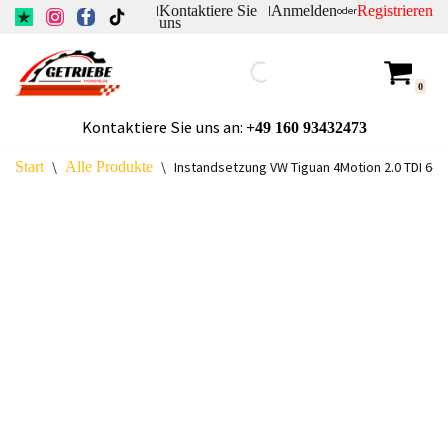
Kontaktiere Sie
Anmelden
Registrieren
|
|
oder
uns
Zum
Inhalt
0
springen
Kontaktiere Sie uns an:
+49
160 93432473
Start
\
Alle Produkte
\
Instandsetzung VW Tiguan 4Motion 2.0 TDI 6-G