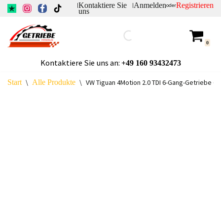
Kontaktiere Sie
Anmelden
Registrieren
|
|
oder
uns
Zum
Inhalt
0
springen
Kontaktiere Sie uns an:
+49
160 93432473
Start
\
Alle Produkte
\
VW Tiguan 4Motion 2.0 TDI 6-Gang-Getriebe QL