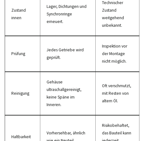
Technischer
Lager, Dichtungen und
Zustand
Zustand
Synchronringe
innen
weitgehend
erneuert.
unbekannt.
Inspektion vor
Jedes Getriebe wird
Prüfung
der Montage
geprüft.
nicht möglich.
Gehäuse
Oft verschmutzt,
ultraschallgereinigt,
Reinigung
mit Resten von
keine Späne im
altem Öl.
Inneren.
Risikobehaftet,
Vorhersehbar, ähnlich
das Bauteil kann
Haltbarkeit
wie ein Neuteil.
jederzeit