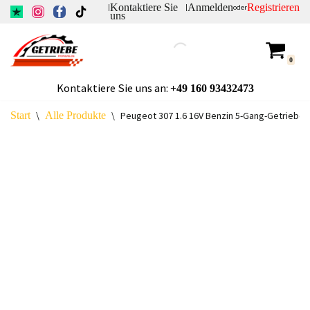
Kontaktiere Sie
Anmelden
Registrieren
|
|
oder
uns
Zum
Inhalt
0
springen
Kontaktiere Sie uns an:
+49
160 93432473
Start
\
Alle Produkte
\
Peugeot 307 1.6 16V Benzin 5-Gang-Getriebe