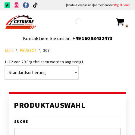
|
Kontaktiere Sie uns
|
Anmelden
oder
Registrieren
Zum
Inhalt
0
springen
Kontaktiere Sie uns an:
+49
160 93432473
Start
\
PEUGEOT
\
307
1–12 von 20 Ergebnissen werden angezeigt
PRODUKTAUSWAHL
SUCHE