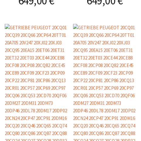
649,00
€
649,00
€