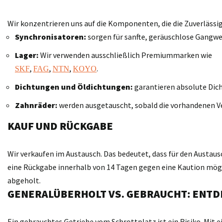
Wir konzentrieren uns auf die Komponenten, die die Zuverläss
Synchronisatoren:
sorgen für sanfte, geräuschlose Gangwe
Lager:
Wir verwenden ausschließlich Premiummarken wie
,
,
,
.
SKF
FAG
NTN
KOYO
Dichtungen und Öldichtungen:
garantieren absolute Dich
Zahnräder:
werden ausgetauscht, sobald die vorhandenen V
KAUF UND RÜCKGABE
Wir verkaufen im Austausch. Das bedeutet, dass für den Austaus
eine Rückgabe innerhalb von 14 Tagen gegen eine Kaution möglic
abgeholt.
GENERALÜBERHOLT VS. GEBRAUCHT: ENTD
Ein gebrauchtes Getriebe vom Schrottplatz ist ein Risiko. Mit 