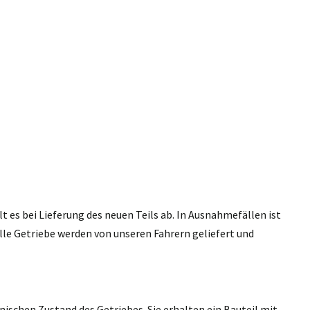
 es bei Lieferung des neuen Teils ab. In Ausnahmefällen ist
lle Getriebe werden von unseren Fahrern geliefert und
nischen Zustand des Getriebes. Sie erhalten ein Bauteil mit