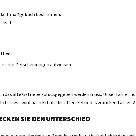
igkeit maßgeblich bestimmen:
chsel.
theit.
erschleißerscheinungen aufweisen.
ch das alte Getriebe zurückgegeben werden muss. Unser Fahrer holt
h. Diese wird nach Erhalt des alten Getriebes zurückerstattet. A
ECKEN SIE DEN UNTERSCHIED
einem generalüberholten Produkt erhalten Sie Einblick in den tech