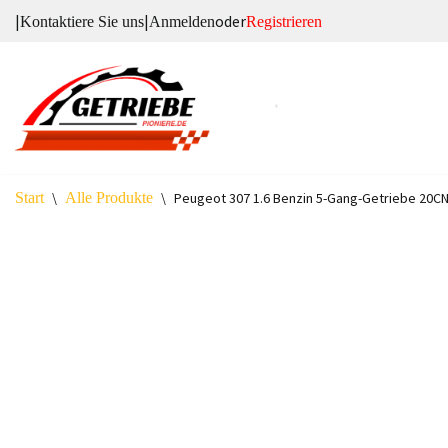
|
|
oder
Kontaktiere Sie uns
Anmelden
Registrieren
Zum
Inhalt
springen
Start
\
Alle Produkte
\
Peugeot 307 1.6 Benzin 5-Gang-Getriebe 20C