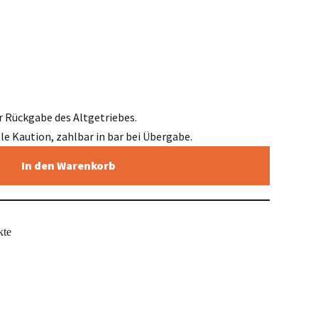
r Rückgabe des Altgetriebes.
elle Kaution, zahlbar in bar bei Übergabe.
In den Warenkorb
kte