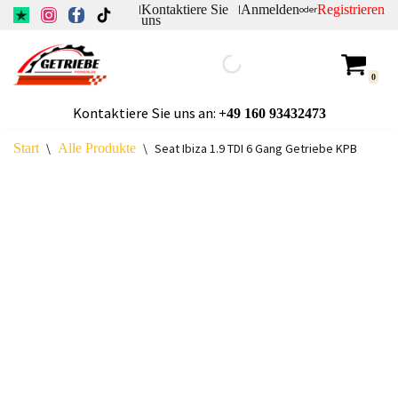
Kontaktiere Sie
Anmelden
Registrieren
|
|
oder
uns
Zum
Inhalt
0
springen
Kontaktiere Sie uns an:
+49
160 93432473
Start
\
Alle Produkte
\
Seat Ibiza 1.9 TDI 6 Gang Getriebe KPB