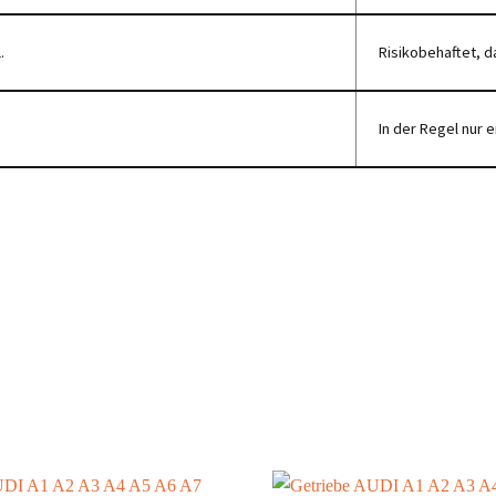
.
Risikobehaftet, da
In der Regel nur e