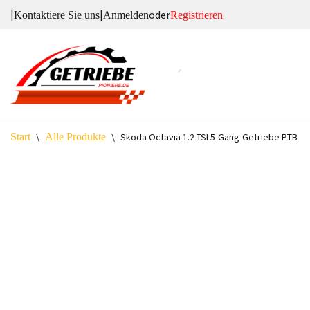
|
|
oder
Kontaktiere Sie uns
Anmelden
Registrieren
Zum
Inhalt
springen
Start
\
Alle Produkte
\
Skoda Octavia 1.2 TSI 5-Gang-Getriebe PTB