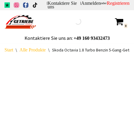
Kontaktiere Sie
Anmelden
Registrieren
|
|
oder
uns
Zum
Inhalt
0
springen
Kontaktiere Sie uns an:
+49
160 93432473
Start
\
Alle Produkte
\
Skoda Octavia 1.8 Turbo Benzin 5-Gang-Getri