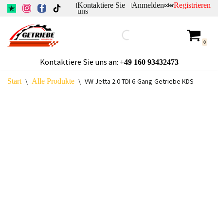
Kontaktiere Sie
Anmelden
Registrieren
|
|
oder
uns
Zum
Inhalt
0
springen
Kontaktiere Sie uns an:
+49
160 93432473
Start
\
Alle Produkte
\
VW Jetta 2.0 TDI 6-Gang-Getriebe KDS