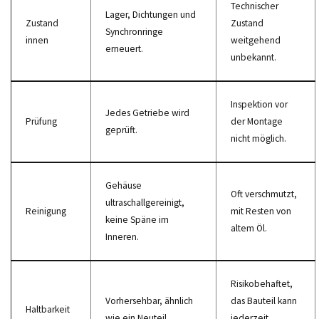
Technischer
Lager, Dichtungen und
Zustand
Zustand
Synchronringe
innen
weitgehend
erneuert.
unbekannt.
Inspektion vor
Jedes Getriebe wird
Prüfung
der Montage
geprüft.
nicht möglich.
Gehäuse
Oft verschmutzt,
ultraschallgereinigt,
Reinigung
mit Resten von
keine Späne im
altem Öl.
Inneren.
Risikobehaftet,
Vorhersehbar, ähnlich
das Bauteil kann
Haltbarkeit
wie ein Neuteil.
jederzeit