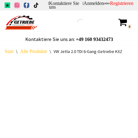
Kontaktiere Sie
Anmelden
Registrieren
|
|
oder
uns
Zum
Inhalt
0
springen
Kontaktiere Sie uns an:
+49
160 93432473
Start
\
Alle Produkte
\
VW Jetta 2.0 TDI 6-Gang-Getriebe KXZ