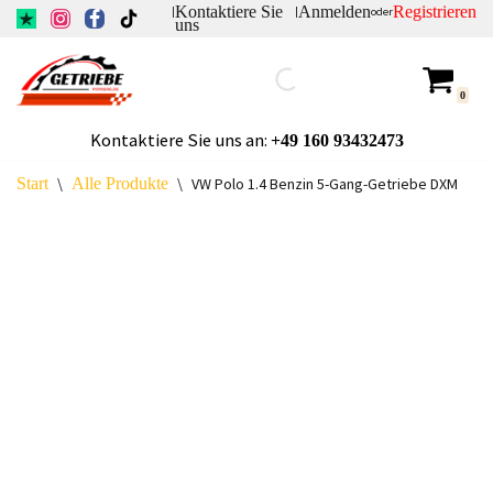
Kontaktiere Sie
Anmelden
Registrieren
|
|
oder
uns
Zum
Inhalt
0
springen
Kontaktiere Sie uns an:
+49
160 93432473
Start
\
Alle Produkte
\
VW Polo 1.4 Benzin 5-Gang-Getriebe DXM