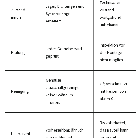
Technischer
Lager, Dichtungen und
Zustand
Zustand
Synchronringe
innen
weitgehend
erneuert.
unbekannt.
Inspektion vor
Jedes Getriebe wird
Prüfung
der Montage
geprüft.
nicht möglich.
Gehäuse
Oft verschmutzt,
ultraschallgereinigt,
Reinigung
mit Resten von
keine Späne im
altem Öl.
Inneren.
Risikobehaftet,
Vorhersehbar, ähnlich
das Bauteil kann
Haltbarkeit
wie ein Neuteil.
jederzeit