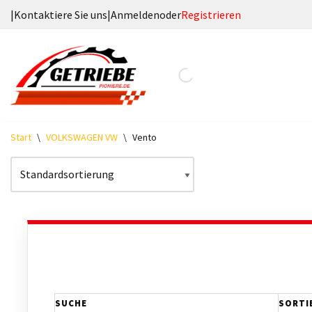
|
Kontaktiere Sie uns
|
Anmelden
oder
Registrieren
Zum
Inhalt
springen
Start
\
VOLKSWAGEN VW
\
Vento
SUCHE
SORTI