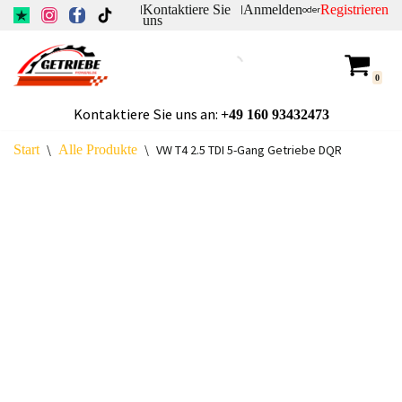
Kontaktiere Sie
Anmelden
Registrieren
|
|
oder
uns
Zum
Inhalt
0
springen
Kontaktiere Sie uns an:
+49
160 93432473
Start
\
Alle Produkte
\
VW T4 2.5 TDI 5-Gang Getriebe DQR