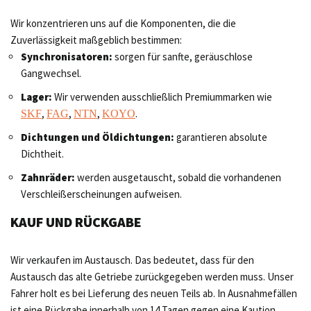
Wir konzentrieren uns auf die Komponenten, die die
Zuverlässigkeit maßgeblich bestimmen:
Synchronisatoren:
sorgen für sanfte, geräuschlose
Gangwechsel.
Lager:
Wir verwenden ausschließlich Premiummarken wie
,
,
,
.
SKF
FAG
NTN
KOYO
Dichtungen und Öldichtungen:
garantieren absolute
Dichtheit.
Zahnräder:
werden ausgetauscht, sobald die vorhandenen
Verschleißerscheinungen aufweisen.
KAUF UND RÜCKGABE
Wir verkaufen im Austausch. Das bedeutet, dass für den
Austausch das alte Getriebe zurückgegeben werden muss. Unser
Fahrer holt es bei Lieferung des neuen Teils ab. In Ausnahmefällen
ist eine Rückgabe innerhalb von 14 Tagen gegen eine Kaution