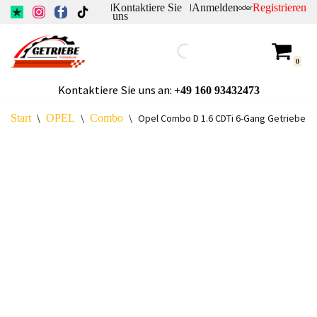
Kontaktiere Sie
Anmelden
Registrieren
|
|
oder
uns
Zum
Inhalt
0
springen
Kontaktiere Sie uns an:
+49
160 93432473
Start
\
OPEL
\
Combo
\
Opel Combo D 1.6 CDTi 6-Gang Getriebe ab 